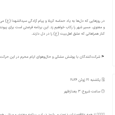
در روزهایی که دل‌ها به یاد حماسه کربلا و پیام آزادگی سیدالشهدا (ع) می
و معنوی، مسیر شهر را رکاب خواهیم زد. این برنامه فرصتی است برای پیوند
کنار همراهانی که عشق اهل‌بیت (ع) را در دل دارند.
🏴 شرکت‌کنندگان با پوشش مشکی و حال‌وهوای ایام محرم در این حرکت
🗓️ یکشنبه ۲۱ ژوئن ۲۰۲۶
🕒 ساعت شروع: ۳ بعدازظهر
🚴‍♂️🚴‍♀️ از همه علاقه‌مندان دعوت می‌شود در این برنامه معنوی و ورزشی همر