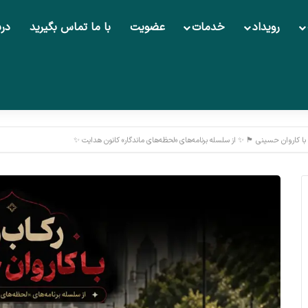
رویداد
خدمات
عضویت
با ما تماس بگیرید
درب
 با کاروان حسینی 🏴 ✨ از سلسله‌ برنامه‌های «لحظه‌های ماندگار» کانون هدایت ✨