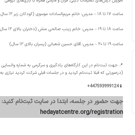
آموزشِ درس‌های تعلیمات دینی، قرآن و فارسی همراه با بازی‌های گروهی
ساعت ۱۷ تا ۱۸ – مدرس: خانم مریم‌السادات موسوی (کودکان زیر ۱۲ سال)
ساعت ۱۸ تا ۱۹ – مدرس: خانم زینب صالحی منش (دختران بالای ۱۲ سال)
ساعت ۱۹ تا ۲۰ – مدرس: آقای حسین شعبانی (پسران بالای ۱۲ سال)
📍 جهت ثبت‌نام در این کارگاه‌های یادگیری و سرگرمی به شماره واتساپی ز
(درصورتی که قبلا ثبت‌نام کردید و در جلسات قبلی شرکت کردید نیازی به
📱447593999124+
جهت حضور در جلسه، ابتدا در سایت ثبت‌نام کنید:
hedayatcentre.org/registration