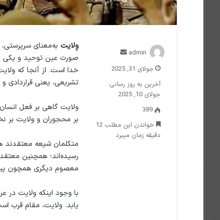
وِلایت
به‌معنای سرپرستی، م
ارسال
admin
صورت عین توحید و یکی از
ایمیل
جولای 31, 2025
خدا است. از آنجا که ولای
تشریعی، یعنی قراردادی و 
آخرین به روز رسانی:
جولای 10, 2025
ولایت گاهی‌ بر فعل انسان
389
بر محجوران و ولایت بر نخ
خواندن این مطلب 12
دقیقه زمان میبرد
متکلمان شیعه معتقدند همه
رسیده‌اند؛ همچنین معتقدن
معصوم دیگری همچون پیام
با وجود اینکه ولایت در ع
یابد. ولایت، مقام قرب ا