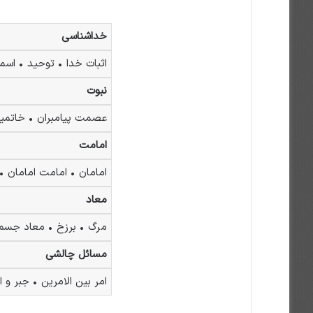
‌خداشناسی
اثبات خدا • توحید • اسم
نبوت
عصمت پیامبران • خاتمیت
امامت
امامان • امامت امامان 
معاد
مرگ • برزخ • معاد جسم
مسائل چالشی
امر بین الامرین • جبر و 