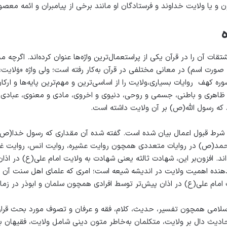
 و یا ولایت خداوند و فرستادگان او مانند برخی از پیامبران و ائمه معص
ال و دیگری در آیه ۴۴ سوره کهف روایات بسیاری،ولایت را از اساسی‌ترین و مهم‌ترین پایه
ز ظاهری و باطنی، جسمی و روحی، دنیوی و اخروی، مادی و معنوی، عبادی
د که رسول الله(ص) بر آن ولایت داشته است.
 شرط قبول اعمال بیان شده است. گفته شده آن مقداری که رسول خدا(ص)
(ص) در روایات متعددی همچون روایت عشیره، روایت انس، روایت غدیر
‌اند. افزون‌بر این، شهادت ثالثه یعنی شهادت به ولایت امام علی(ع) در اذ
دهنده اهمیت ولایت در اندیشه شیعه است؛ امری که علمای اهل سنت آن را
امام علی(ع) در اذان پیش‌تر توسط افرادی همچون سلمان و ابوذر در زمان 
اسلامی همچون تفسیر، حدیث، کلام، فقه و عرفان و تصوف مورد بحث قرار
دیث دال بر ولایت، متکلمان به‌خاطر متون دینی شامل ولایت، فقیهان به‌سبب