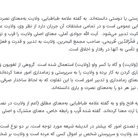
رپرستی یا دوستی دانسته‌اند. به گفته علامه طباطبایی، ولایت به‌معنای نصر
نایی عمومی است و در تمامی مشتقات آن جریان دارد از نظر وی، ولایت 
 تدبیر می‌شود. آیت الله جوادی آملی، معنای اصلی ولایت را قرب و نزد
َخْرُالدّین طُریحی، صاحب مجمع البحرین، وَلایت به تدبیر و قدرت و فعل
و تأسی به آنها در رفتار و اخلاق است.
و (وَلایت) و گاه با کسر واو (وِلایت) استعمال شده است. گروهی از لغویون 
ی کردن به کار برده و وِلایت را به سرپرستی و زمامداری امور معنا کرده‌ا
عنای زمامداری و تدبیر امور است با این تفاوت که به لحاظ ساختار صرفی،
یز هر دو را به‌معنای نصرت و یاری دانسته‌اند.
به فتح واو و به گفته علامه طباطبایی به‌معنای مطلق (اعم از ولایت در نصرت
 ارث معنا کرده‌اند. گفته شده قُرب و رابطه خاص، معنای مشترک و اصلی م
 تصدی امور که بیشتر در اندیشه شیعه مورد توجه است، بر دو نوع است: و
ند ولایت و سرپرستی شخص بر اموال کسی که مرده است و ولایت بر شخ