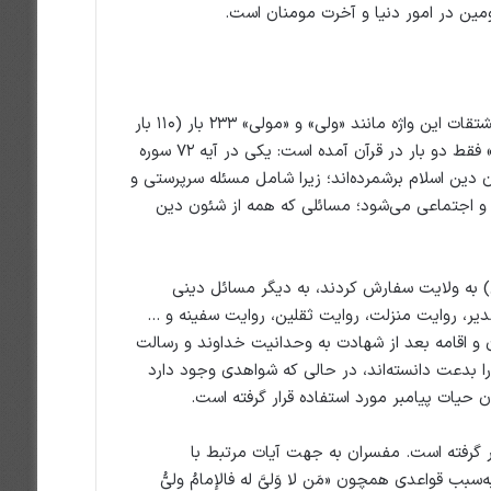
ومین در امور دنیا و آخرت مومنان است.
برخی واژه ولایت و همه مشتقات آن را در قرآن یکی از پراستعمال‌ترین واژه‌ها عنوان کرده‌اند. اگرچه مشتقات این واژه مانند «ولی» و «مولی» ۲۳۳ بار (۱۱۰ بار
به صورت فعل و ۱۲۳ بار به صورت اسم) در معانی مختلفی در قرآن به‌کار رفته است؛ ولی واژه «وَلایت» فقط دو بار در قرآن آمده است: یکی در آیه ۷۲ سوره
‌ها و ارکان دین اسلام برشمرده‌اند؛ زیرا شامل مسئله سرپرستی و
 و اجتماعی می‌شود؛ مسائلی که همه از شئون دین
 به ولایت سفارش کردند، به دیگر مسائل دینی
، روایت منزلت، روایت ثقلین، روایت سفینه و …
ان و اقامه بعد از شهادت به وحدانیت خداوند و رسالت
 بدعت دانسته‌اند، در حالی که شواهدی وجود دارد
حیات پیامبر مورد استفاده قرار گرفته است.
 گرفته است. مفسران به جهت آیات مرتبط با
 قواعدی همچون «مَن لا وَلیَّ له فالإمامُ ولیُّ