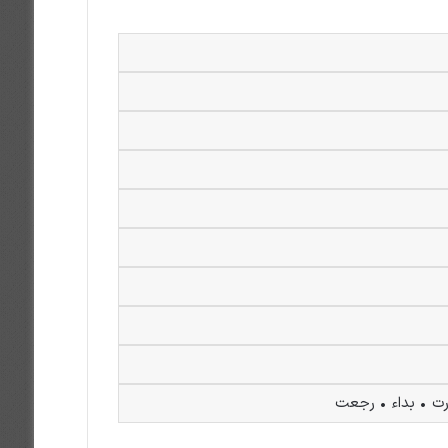
ارت • بداء • رجعت