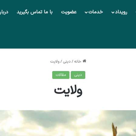
رویداد
خدمات
عضویت
با ما تماس بگیرید
دربار
خانه
/
دینی
/
ولایت
دینی
مقالات
ولایت