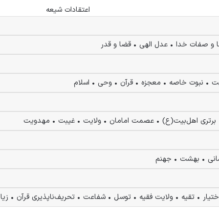
اعتقادات شیعه
ا و صفات خدا • عدل الهی • قضا و قدر
 • نبوت خاصه • معجزه • قرآن • وحی • اسلام
• برتری اهل‌بیت(ع) • عصمت امامان • ولایت • غیبت • مهدویت
انی • بهشت • جهنم
اختیار • تقیه • ولایت فقیه • توسل • شفاعت • تحریف‌ناپذیری قرآن • زی