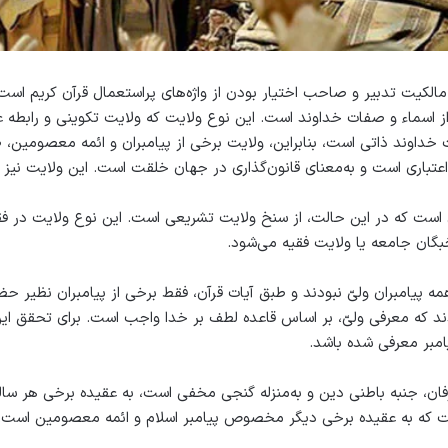
الکیت تدبیر و صاحب اختیار بودن از واژه‌های پراستعمال قرآن کریم‌ است
 اسماء و صفات خداوند است. این نوع ولایت که ولایت تکوینی و رابطه ع
ت خداوند ذاتی است، بنابراین، ولایت برخی از پیامبران و ائمه معصومین،
اعتباری است و به‌معنای قانون‌گذاری در جهان خلقت است. این ولایت نیز
 است که در این حالت، از سنخ ولایت تشریعی است. این نوع ولایت در فق
بگان جامعه یا ولایت فقیه می‌شود.
 پیامبران ولیّ نبودند و طبق آیات قرآن، فقط برخی از پیامبران نظیر ح
د که معرفی ولیّ، بر اساس قاعده لطف بر خدا واجب است. برای تحقق ای
بر معرفی شده باشد.
رفان، جنبه باطنی دین و به‌منزله گنجی مخفی است، به عقیده برخی هر س
ست که به عقیده برخی دیگر مخصوص پیامبر اسلام و ائمه معصومین است.