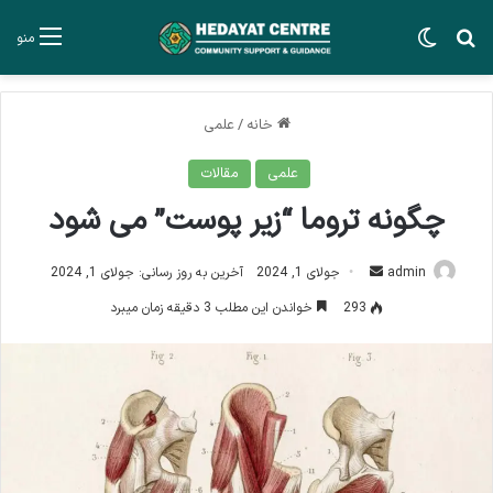
جستجو برای
تغییر پوسته
منو
خانه
/
علمی
علمی
مقالات
چگونه تروما “زیر پوست” می شود
ارسال
admin
جولای 1, 2024
آخرین به روز رسانی: جولای 1, 2024
ایمیل
293
خواندن این مطلب 3 دقیقه زمان میبرد